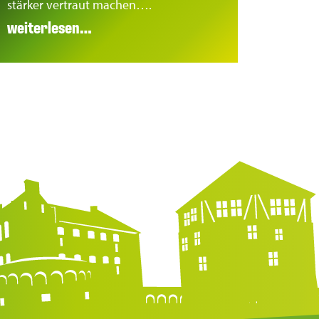
stärker vertraut machen….
weiterlesen…