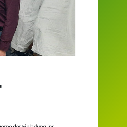
…
 gerne der Einladung ins