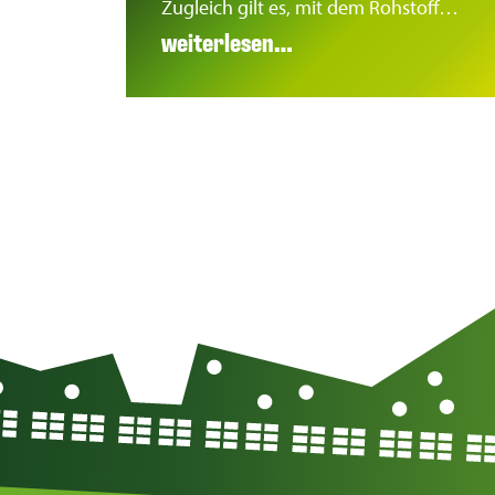
Zugleich gilt es, mit dem Rohstoff…
weiterlesen…