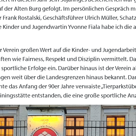
f der Alten Burg gefolgt. Im persönlichen Gespräch m
r Frank Rostalski, Geschäftsführer Ulrich Müller, Schat
e Kinder und Jugendwartin Yvonne Fiala habe ich die
er Verein großen Wert auf die Kinder- und Jugendarbei
ten wie Fairness, Respekt und Disziplin vermittelt. Da
portliche Erfolge ein. Darüber hinaus ist der Verein a
n weit über die Landesgrenzen hinaus bekannt. Dan
nnte das Anfang der 90er Jahre verwaiste „Tierparkst
rainingsstätte entstanden, die eine große sportliche An