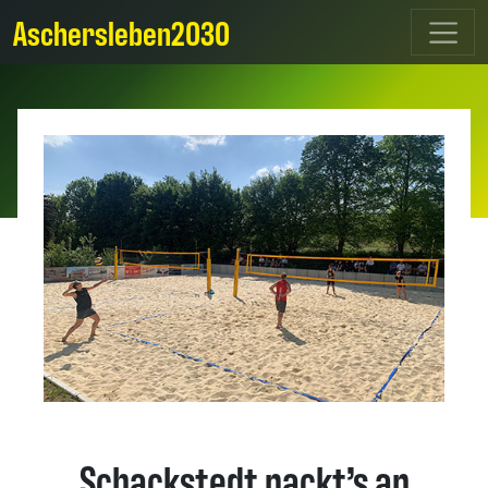
Aschersleben2030
Schackstedt packt’s an